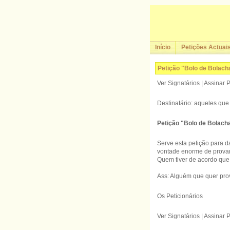
Início
Petições Actuai
Petição "Bolo de Bolach
Ver Signatários | Assinar 
Destinatário: aqueles que
Petição "Bolo de Bolach
Serve esta petição para 
vontade enorme de provar
Quem tiver de acordo que 
Ass: Alguém que quer prov
Os Peticionários
Ver Signatários | Assinar 