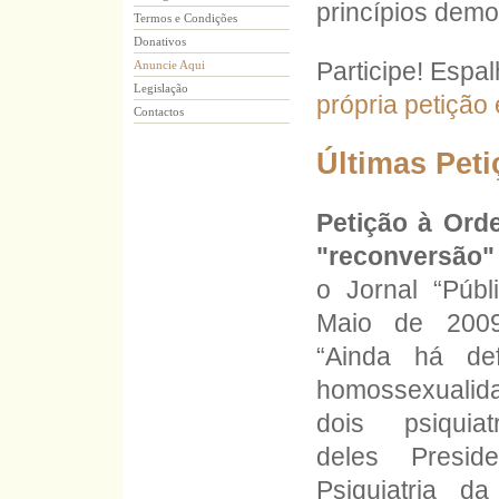
princípios demo
Termos e Condições
Donativos
Participe! Espa
Anuncie Aqui
Legislação
própria petição
Contactos
Últimas Pet
Petição à Ord
"reconversão" 
o Jornal “Púb
Maio de 2009 
“Ainda há de
homossexualid
dois psiquiat
deles Presi
Psiquiatria 