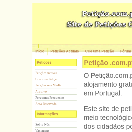
Início
Petições Actuais
Crie uma Petição
Fórum
Petição .com.p
Petições
Petições Actuais
O Petição.com.p
Crie uma Petição
alojamento grat
Petições nos Media
em Portugal.
Arquivo
Perguntas Frequentes
Área Reservada
Este site de pet
Informações
meio tecnológi
Sobre Nós
dos cidadãos p
Vantagens