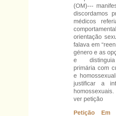
(OM)--- manife
discordamos p
médicos referi
comportamen
orientação sex
falava em “reen
género e as op
e distingui
primária com c
e homossexual
justificar a 
homossexuais.
ver petição
Petição Em 