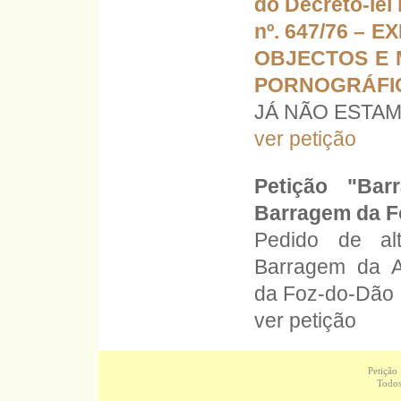
do Decreto-lei 
nº. 647/76 – 
OBJECTOS E 
PORNOGRÁFI
JÁ NÃO ESTAMO
ver petição
Petição "Bar
Barragem da F
Pedido de a
Barragem da A
da Foz-do-Dão
ver petição
Petição
Todos