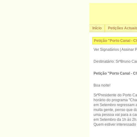
Início
Petições Actuai
Petição "Porto Canal - 
Ver Signatários | Assinar 
Destinatário: SrºBruno Ca
Petição "Porto Canal - 
Boa noite!
SrºPresidente do Porto Ca
horário do programa "Chat
em Setembro regressam as 
muita gente, penso que da
uma pessoa vai para a cam
em Setembro da 1h ás 2h
Quem estiver interessado