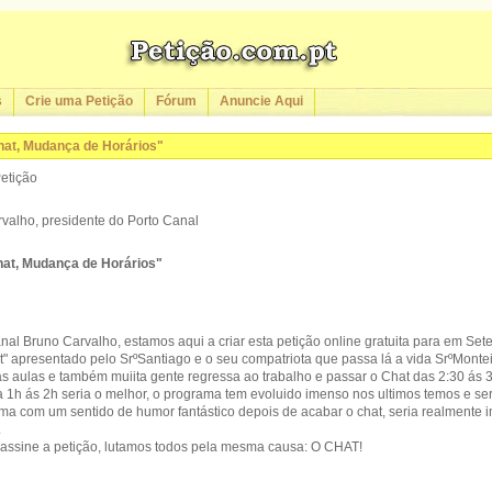
s
Crie uma Petição
Fórum
Anuncie Aqui
Chat, Mudança de Horários"
Petição
rvalho, presidente do Porto Canal
Chat, Mudança de Horários"
nal Bruno Carvalho, estamos aqui a criar esta petição online gratuita para em Se
" apresentado pelo SrºSantiago e o seu compatriota que passa lá a vida SrºMontei
aulas e também muiita gente regressa ao trabalho e passar o Chat das 2:30 ás 3
 1h ás 2h seria o melhor, o programa tem evoluido imenso nos ultimos temos e se
a com um sentido de humor fantástico depois de acabar o chat, seria realmente 
.
 assine a petição, lutamos todos pela mesma causa: O CHAT!