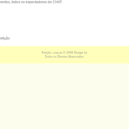
entos, todos os espectadores do CHAT.
Petição
Petição .com.pt
© 2008 Design by
Todos os Direitos Reservados.