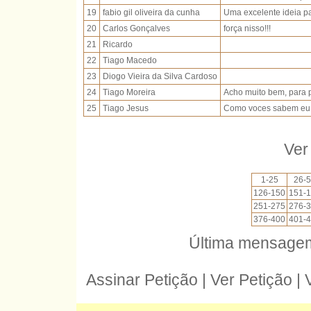
19
fabio gil oliveira da cunha
Uma excelente ideia pa
20
Carlos Gonçalves
força nisso!!!
21
Ricardo
22
Tiago Macedo
23
Diogo Vieira da Silva Cardoso
24
Tiago Moreira
Acho muito bem, para p
25
Tiago Jesus
Como voces sabem eu 
Ver
1-25
26-
126-150
151-
251-275
276-
376-400
401-
Última mensagem
Assinar Petição | Ver Petição |