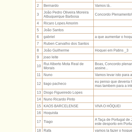
2
Bernardo
Vamos lá..
João Pedro Oliveira Moreira
3
Concordo Plenamento!
Albuquerque Barbosa
4
Ricaro Lopes Amorim
5
João Santos
6
gabriel
a que aumentar o hoqu
7
Ruben Carvalho dos Santos
8
João Guilherme
Hoquei em Patins _3
9
joao leite
Rui Alberto Mota Real de
Boas, Concordo plename
10
Morais
assine...
11
Nuno
Vamos levar isto para a
eu penso que deveria h
12
tiago pacheco
mas tambem para a int
13
Diogo Figueiredo Lopes
14
Nuno Ricardo Pinto
15
KAOS BARCELENSE
VIVA O HÓQUEI
16
Hoquista
A Taça de Portugal de 
17
Tiago
este desporto em Portu
18
Rafa
vamos la fazer o hoquei