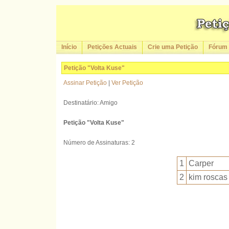
Início
Petições Actuais
Crie uma Petição
Fórum
Petição "Volta Kuse"
Assinar Petição
|
Ver Petição
Destinatário: Amigo
Petição "Volta Kuse"
Número de Assinaturas: 2
1
Carper
2
kim roscas