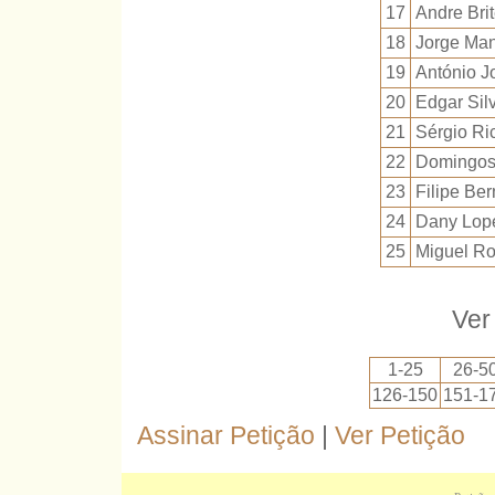
17
Andre Bri
18
Jorge Man
19
António J
20
Edgar Sil
21
Sérgio Ri
22
Domingos 
23
Filipe Be
24
Dany Lop
25
Miguel Ro
Ver
1-25
26-5
126-150
151-1
Assinar Petição
|
Ver Petição