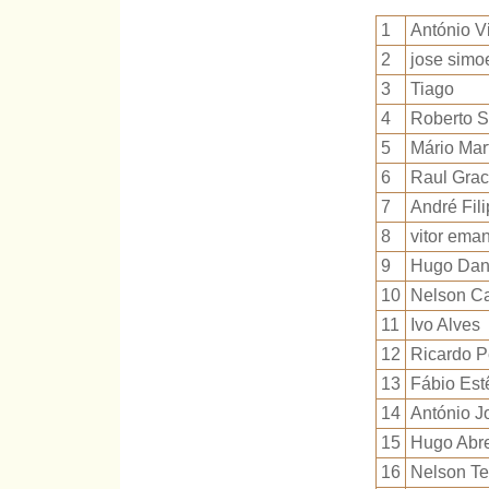
1
António V
2
jose simo
3
Tiago
4
Roberto S
5
Mário Mar
6
Raul Grac
7
André Fili
8
vitor eman
9
Hugo Dani
10
Nelson C
11
Ivo Alves
12
Ricardo P
13
Fábio Est
14
António J
15
Hugo Abr
16
Nelson Te