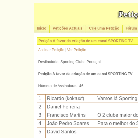
Início
Petições Actuais
Crie uma Petição
Fórum
Petição A favor da criação de um canal SPORTING TV
Assinar Petição
|
Ver Petição
Destinatário: Sporting Clube Portugal
Petição A favor da criação de um canal SPORTING TV
Número de Assinaturas: 46
1
Ricardo (kokruxt)
Vamos lá Sporting
2
Daniel Ferreira
3
Francisco Martins
O 2 clube maior do
4
João Pedro Soares
Para o melhor do 
5
David Santos