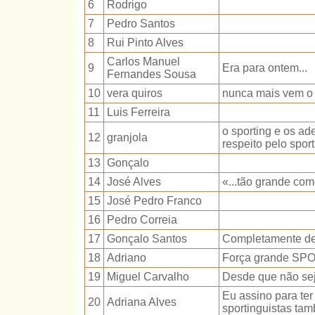
6
Rodrigo
7
Pedro Santos
8
Rui Pinto Alves
Carlos Manuel
9
Era para ontem...
Fernandes Sousa
10
vera quiros
nunca mais vem o 
11
Luis Ferreira
o sporting e os a
12
granjola
respeito pelo sport
13
Gonçalo
14
José Alves
«...tão grande co
15
José Pedro Franco
16
Pedro Correia
17
Gonçalo Santos
Completamente de a
18
Adriano
Força grande SP
19
Miguel Carvalho
Desde que não sej
Eu assino para ter
20
Adriana Alves
sportinguistas tam