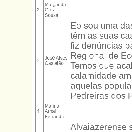
Margarida
2
Cruz
Sousa
Eo sou uma da
têm as suas ca
fiz denúncias p
Regional de Ec
José Alves
3
Castelão
Temos que aca
calamidade amb
aquelas popula
Pedreiras dos 
Marina
4
Arnal
Ferrándiz
Alvaiazerense s