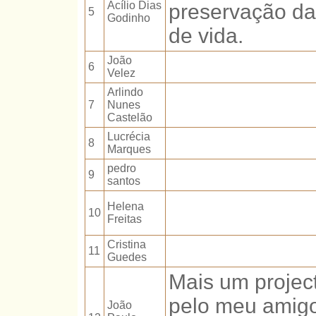
Acílio Dias
preservação da
5
Godinho
de vida.
João
6
Velez
Arlindo
7
Nunes
Castelão
Lucrécia
8
Marques
pedro
9
santos
Helena
10
Freitas
Cristina
11
Guedes
Mais um projec
pelo meu amigo 
João