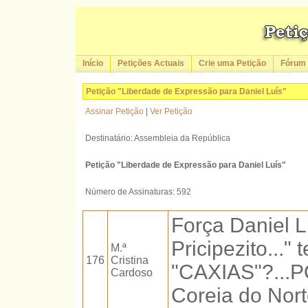
Início
Petições Actuais
Crie uma Petição
Fórum
Petição "Liberdade de Expressão para Daniel Luís"
Assinar Petição
|
Ver Petição
Destinatário: Assembleia da República
Petição "Liberdade de Expressão para Daniel Luís"
Número de Assinaturas: 592
Força Daniel 
Pricipezito...
M.ª
176
Cristina
"CAXIAS"?...
Cardoso
Coreia do Nort