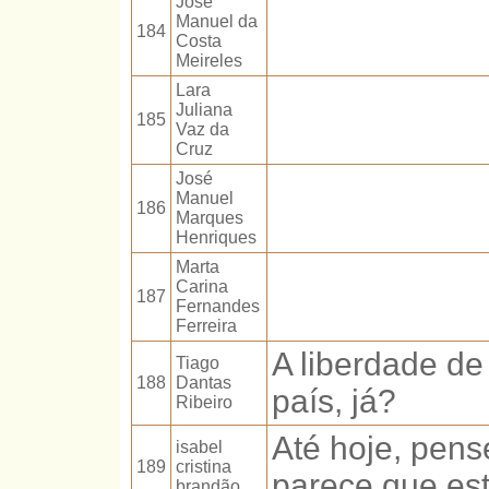
José
Manuel da
184
Costa
Meireles
Lara
Juliana
185
Vaz da
Cruz
José
Manuel
186
Marques
Henriques
Marta
Carina
187
Fernandes
Ferreira
A liberdade de
Tiago
188
Dantas
país, já?
Ribeiro
Até hoje, pens
isabel
189
cristina
parece que es
brandão