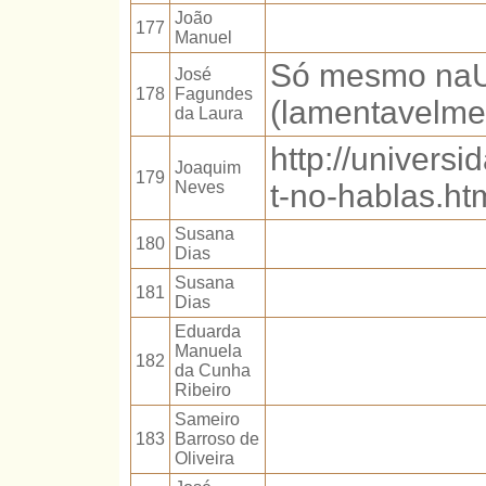
João
177
Manuel
Só mesmo naUn
José
178
Fagundes
(lamentavelme
da Laura
http://univers
Joaquim
179
Neves
t-no-hablas.ht
Susana
180
Dias
Susana
181
Dias
Eduarda
Manuela
182
da Cunha
Ribeiro
Sameiro
183
Barroso de
Oliveira