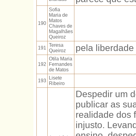
Sofia
Maria de
Matos
190
Chaves de
Magalhães
Queiroz
Teresa
pela liberdade
191
Queiroz
Otila Maria
192
Fernandes
de Matos
Lisete
193
Ribeiro
Despedir um do
publicar as sua
realidade dos f
injusto. Levan
ensino, despedi