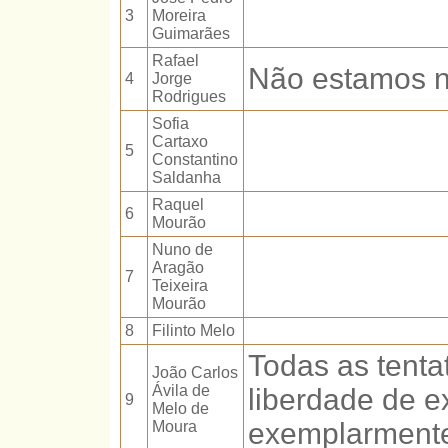
3
Moreira
Guimarães
Rafael
Não estamos n
4
Jorge
Rodrigues
Sofia
Cartaxo
5
Constantino
Saldanha
Raquel
6
Mourão
Nuno de
Aragão
7
Teixeira
Mourão
8
Filinto Melo
Todas as tenta
João Carlos
Ávila de
liberdade de 
9
Melo de
exemplarmente
Moura