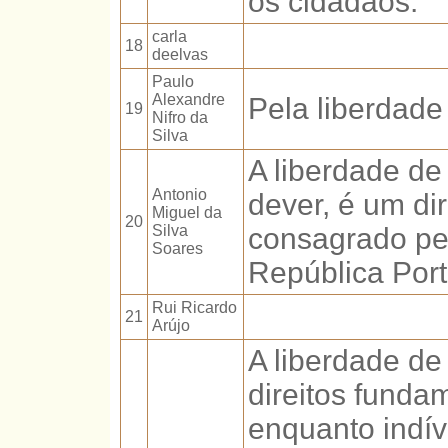
os cidadãos.
carla
18
deelvas
Paulo
Alexandre
Pela liberdade
19
Nifro da
Silva
A liberdade d
Antonio
dever, é um dir
Miguel da
20
Silva
consagrado pel
Soares
República Por
Rui Ricardo
21
Arújo
A liberdade d
direitos funda
enquanto indívi