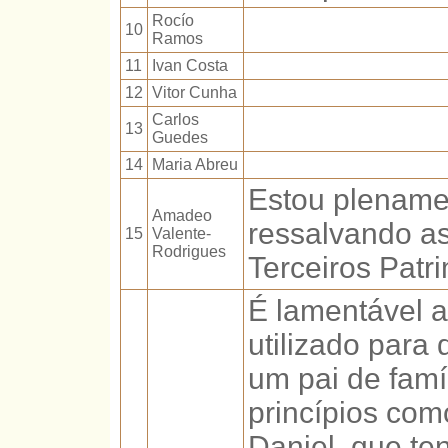
Rocío
10
Ramos
11
Ivan Costa
12
Vitor Cunha
Carlos
13
Guedes
14
Maria Abreu
Estou plename
Amadeo
ressalvando a
15
Valente-
Rodrigues
Terceiros Patri
É lamentável 
utilizado para
um pai de fam
princípios com
Daniel, que t