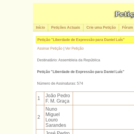
Início
Petições Actuais
Crie uma Petição
Fórum
Petição "Liberdade de Expressão para Daniel Luís"
Assinar Petição
|
Ver Petição
Destinatário: Assembleia da República
Petição "Liberdade de Expressão para Daniel Luís"
Número de Assinaturas: 574
João Pedro
1
F. M. Graça
Nuno
Miguel
2
Louro
Sarandes
José Pedro