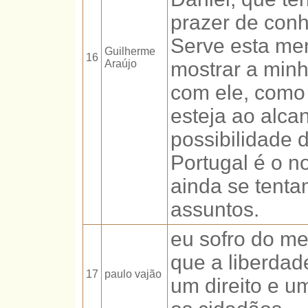
prazer de con
Serve esta me
Guilherme
16
Araújo
mostrar a minh
com ele, como
esteja ao alca
possibilidade
Portugal é o n
ainda se tenta
assuntos.
eu sofro do m
que a liberdad
17
paulo vajão
um direito e u