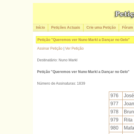
Início
Petições Actuais
Crie uma Petição
Fórum
Petição "Queremos ver Nuno Markl a Dançar no Gelo"
Assinar Petição
|
Ver Petição
Destinatário: Nuno Markl
Petição "Queremos ver Nuno Markl a Dançar no Gelo"
Número de Assinaturas: 1839
976
José
977
Joan
978
Brun
979
Rita
980
Mafa