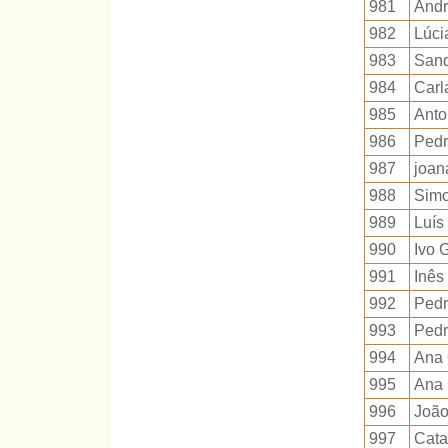
981
Andr
982
Lúci
983
Sand
984
Carl
985
Anto
986
Pedr
987
joan
988
Simo
989
Luís
990
Ivo 
991
Inês
992
Pedr
993
Pedr
994
Ana 
995
Ana
996
João
997
Cata