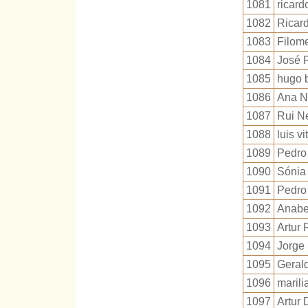
1081
ricard
1082
Ricar
1083
Filom
1084
José P
1085
hugo 
1086
Ana N
1087
Rui N
1088
luis vi
1089
Pedro
1090
Sónia
1091
Pedro
1092
Anabe
1093
Artur 
1094
Jorge
1095
Geral
1096
marili
1097
Artur 