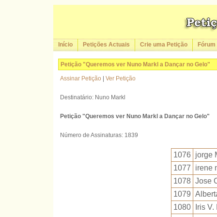
Início
Petições Actuais
Crie uma Petição
Fórum
Petição "Queremos ver Nuno Markl a Dançar no Gelo"
Assinar Petição
|
Ver Petição
Destinatário: Nuno Markl
Petição "Queremos ver Nuno Markl a Dançar no Gelo"
Número de Assinaturas: 1839
1076
jorge
1077
irene 
1078
Jose C
1079
Albert
1080
Iris V