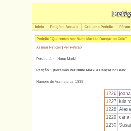
Início
Petições Actuais
Crie uma Petição
Fórum
Petição "Queremos ver Nuno Markl a Dançar no Gelo"
Assinar Petição
|
Ver Petição
Destinatário: Nuno Markl
Petição "Queremos ver Nuno Markl a Dançar no Gelo"
Número de Assinaturas: 1839
1226
joana
1227
luis r
1228
Alexa
1229
carla
1230
Susan