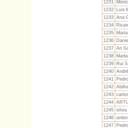
1231
Mónic
1232
Luis 
1233
Ana 
1234
Ricar
1235
Maria
1236
Danie
1237
Ari S
1238
Marta
1239
Rui S
1240
André
1241
Pedro
1242
Abíli
1243
carlos
1244
ART
1245
silvi
1246
anton
1247
Pedro