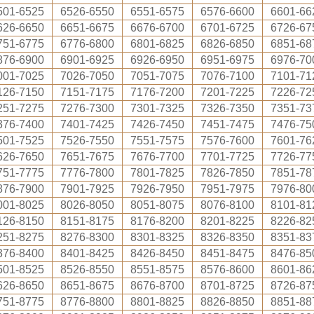
501-6525
6526-6550
6551-6575
6576-6600
6601-66
626-6650
6651-6675
6676-6700
6701-6725
6726-67
751-6775
6776-6800
6801-6825
6826-6850
6851-68
876-6900
6901-6925
6926-6950
6951-6975
6976-70
001-7025
7026-7050
7051-7075
7076-7100
7101-71
126-7150
7151-7175
7176-7200
7201-7225
7226-72
251-7275
7276-7300
7301-7325
7326-7350
7351-73
376-7400
7401-7425
7426-7450
7451-7475
7476-75
501-7525
7526-7550
7551-7575
7576-7600
7601-76
626-7650
7651-7675
7676-7700
7701-7725
7726-77
751-7775
7776-7800
7801-7825
7826-7850
7851-78
876-7900
7901-7925
7926-7950
7951-7975
7976-80
001-8025
8026-8050
8051-8075
8076-8100
8101-81
126-8150
8151-8175
8176-8200
8201-8225
8226-82
251-8275
8276-8300
8301-8325
8326-8350
8351-83
376-8400
8401-8425
8426-8450
8451-8475
8476-85
501-8525
8526-8550
8551-8575
8576-8600
8601-86
626-8650
8651-8675
8676-8700
8701-8725
8726-87
751-8775
8776-8800
8801-8825
8826-8850
8851-88