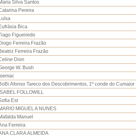
Maria Silva Santos
Catarina Pereira
Luísa
Eufrásia Bica
Tiago Figueiredo
Diogo Ferreira Frazão
Beatriz Ferreira Frazão
Celine Dion
George W. Bush
joemac
BoBi Afonso Tareco dos Descobrimentos, 1º conde do Cumaior
ISABEL FOLLOWILL
Sofia Est
MARIO MIGUEL A NUNES
Mafalda Manuel
Ana Ferreira
ANA CLARA ALMEIDA