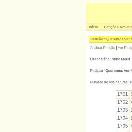
Início
Petições Actuai
Petição "Queremos ver 
Assinar Petição
|
Ver Peti
Destinatário: Nuno Markl
Petição "Queremos ver 
Número de Assinaturas: 
1701
1702
1703
1704
1705