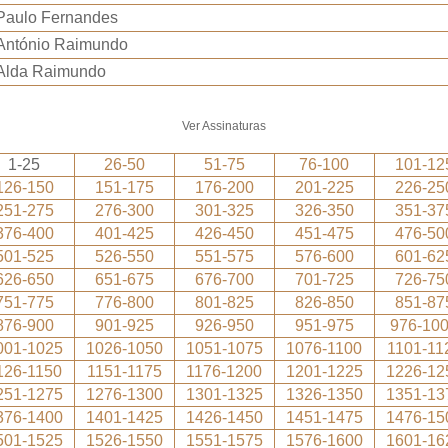
Paulo Fernandes
António Raimundo
Alda Raimundo
Ver Assinaturas
1-25
26-50
51-75
76-100
101-12
126-150
151-175
176-200
201-225
226-25
251-275
276-300
301-325
326-350
351-37
376-400
401-425
426-450
451-475
476-50
501-525
526-550
551-575
576-600
601-62
626-650
651-675
676-700
701-725
726-75
751-775
776-800
801-825
826-850
851-87
876-900
901-925
926-950
951-975
976-10
001-1025
1026-1050
1051-1075
1076-1100
1101-11
126-1150
1151-1175
1176-1200
1201-1225
1226-12
251-1275
1276-1300
1301-1325
1326-1350
1351-13
376-1400
1401-1425
1426-1450
1451-1475
1476-15
501-1525
1526-1550
1551-1575
1576-1600
1601-16