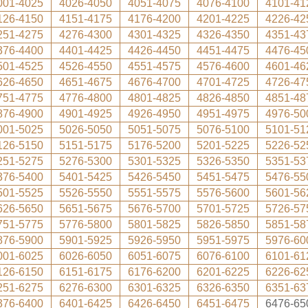
001-4025
4026-4050
4051-4075
4076-4100
4101-41
126-4150
4151-4175
4176-4200
4201-4225
4226-42
251-4275
4276-4300
4301-4325
4326-4350
4351-43
376-4400
4401-4425
4426-4450
4451-4475
4476-45
501-4525
4526-4550
4551-4575
4576-4600
4601-46
626-4650
4651-4675
4676-4700
4701-4725
4726-47
751-4775
4776-4800
4801-4825
4826-4850
4851-48
876-4900
4901-4925
4926-4950
4951-4975
4976-50
001-5025
5026-5050
5051-5075
5076-5100
5101-51
126-5150
5151-5175
5176-5200
5201-5225
5226-52
251-5275
5276-5300
5301-5325
5326-5350
5351-53
376-5400
5401-5425
5426-5450
5451-5475
5476-55
501-5525
5526-5550
5551-5575
5576-5600
5601-56
626-5650
5651-5675
5676-5700
5701-5725
5726-57
751-5775
5776-5800
5801-5825
5826-5850
5851-58
876-5900
5901-5925
5926-5950
5951-5975
5976-60
001-6025
6026-6050
6051-6075
6076-6100
6101-61
126-6150
6151-6175
6176-6200
6201-6225
6226-62
251-6275
6276-6300
6301-6325
6326-6350
6351-63
376-6400
6401-6425
6426-6450
6451-6475
6476-65