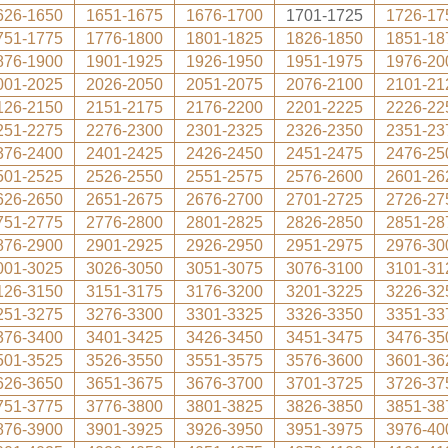
626-1650
1651-1675
1676-1700
1701-1725
1726-17
751-1775
1776-1800
1801-1825
1826-1850
1851-18
876-1900
1901-1925
1926-1950
1951-1975
1976-20
001-2025
2026-2050
2051-2075
2076-2100
2101-21
126-2150
2151-2175
2176-2200
2201-2225
2226-22
251-2275
2276-2300
2301-2325
2326-2350
2351-23
376-2400
2401-2425
2426-2450
2451-2475
2476-25
501-2525
2526-2550
2551-2575
2576-2600
2601-26
626-2650
2651-2675
2676-2700
2701-2725
2726-27
751-2775
2776-2800
2801-2825
2826-2850
2851-28
876-2900
2901-2925
2926-2950
2951-2975
2976-30
001-3025
3026-3050
3051-3075
3076-3100
3101-31
126-3150
3151-3175
3176-3200
3201-3225
3226-32
251-3275
3276-3300
3301-3325
3326-3350
3351-33
376-3400
3401-3425
3426-3450
3451-3475
3476-35
501-3525
3526-3550
3551-3575
3576-3600
3601-36
626-3650
3651-3675
3676-3700
3701-3725
3726-37
751-3775
3776-3800
3801-3825
3826-3850
3851-38
876-3900
3901-3925
3926-3950
3951-3975
3976-40