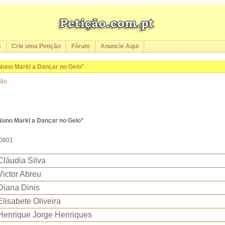
s
Crie uma Petição
Fórum
Anuncie Aqui
Nuno Markl a Dançar no Gelo"
ção
Nuno Markl a Dançar no Gelo"
10801
Cláudia Silva
Victor Abreu
Diana Dinis
Elisabete Oliveira
Henrique Jorge Henriques