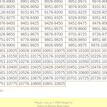
876-8900
8901-8925
8926-8950
8951-8975
8976-90
001-9025
9026-9050
9051-9075
9076-9100
9101-91
126-9150
9151-9175
9176-9200
9201-9225
9226-92
251-9275
9276-9300
9301-9325
9326-9350
9351-93
376-9400
9401-9425
9426-9450
9451-9475
9476-95
501-9525
9526-9550
9551-9575
9576-9600
9601-96
626-9650
9651-9675
9676-9700
9701-9725
9726-97
751-9775
9776-9800
9801-9825
9826-9850
9851-98
876-9900
9901-9925
9926-9950
9951-9975
9976-10
001-10025
10026-10050
10051-10075
10076-10100
10101-10
126-10150
10151-10175
10176-10200
10201-10225
10226-10
251-10275
10276-10300
10301-10325
10326-10350
10351-10
376-10400
10401-10425
10426-10450
10451-10475
10476-10
501-10525
10526-10550
10551-10575
10576-10600
10601-10
626-10650
10651-10675
10676-10700
10701-10725
10726-10
751-10775
10776-10800
10801-10825
ção
Petição .com.pt
© 2008 Design by
Todos os Direitos Reservados.