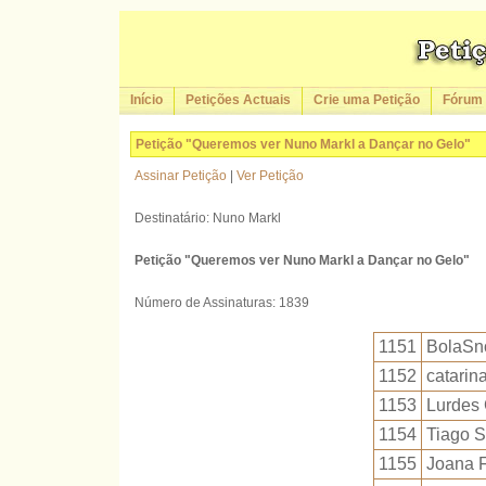
Início
Petições Actuais
Crie uma Petição
Fórum
Petição "Queremos ver Nuno Markl a Dançar no Gelo"
Assinar Petição
|
Ver Petição
Destinatário: Nuno Markl
Petição "Queremos ver Nuno Markl a Dançar no Gelo"
Número de Assinaturas: 1839
1151
BolaS
1152
catarin
1153
Lurdes
1154
Tiago S
1155
Joana F