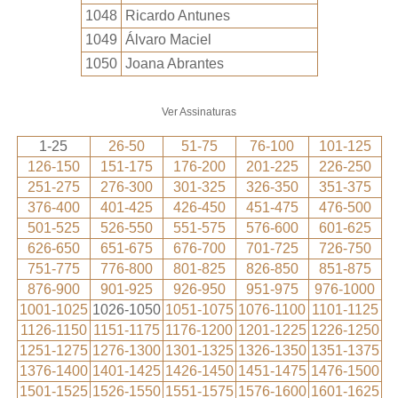
1048
Ricardo Antunes
1049
Álvaro Maciel
1050
Joana Abrantes
Ver Assinaturas
1-25
26-50
51-75
76-100
101-125
126-150
151-175
176-200
201-225
226-250
251-275
276-300
301-325
326-350
351-375
376-400
401-425
426-450
451-475
476-500
501-525
526-550
551-575
576-600
601-625
626-650
651-675
676-700
701-725
726-750
751-775
776-800
801-825
826-850
851-875
876-900
901-925
926-950
951-975
976-1000
1001-1025
1026-1050
1051-1075
1076-1100
1101-1125
1126-1150
1151-1175
1176-1200
1201-1225
1226-1250
1251-1275
1276-1300
1301-1325
1326-1350
1351-1375
1376-1400
1401-1425
1426-1450
1451-1475
1476-1500
1501-1525
1526-1550
1551-1575
1576-1600
1601-1625