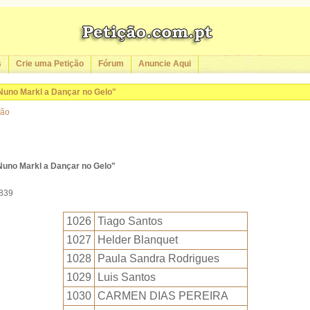
s
Crie uma Petição
Fórum
Anuncie Aqui
Nuno Markl a Dançar no Gelo"
ção
Nuno Markl a Dançar no Gelo"
1839
1026
Tiago Santos
1027
Helder Blanquet
1028
Paula Sandra Rodrigues
1029
Luis Santos
1030
CARMEN DIAS PEREIRA