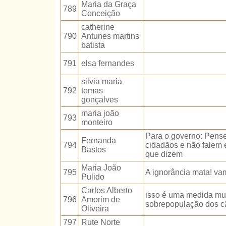
Maria da Graça
789
Conceição
catherine
790
Antunes martins
batista
791
elsa fernandes
silvia maria
792
tomas
gonçalves
maria joão
793
monteiro
Para o governo: Pens
Fernanda
794
cidadãos e não falem
Bastos
que dizem
Maria João
795
A ignorância mata! va
Pulido
Carlos Alberto
isso é uma medida mui
796
Amorim de
sobrepopulação dos cã
Oliveira
797
Rute Norte