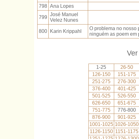
798
Ana Lopes
José Manuel
799
Velez Nunes
O problema no nosso p
800
Karin Krippahl
ninguém as poem em p
Ver
1-25
26-50
126-150
151-175
251-275
276-300
376-400
401-425
501-525
526-550
626-650
651-675
751-775
776-800
876-900
901-925
1001-1025
1026-1050
1126-1150
1151-1175
1251-1275
1276-1300