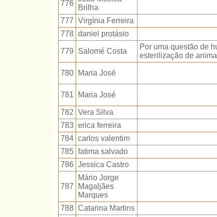
776
Brilha
777
Virgínia Ferreira
778
daniel protásio
Por uma questão de hu
779
Salomé Costa
esterilização de anim
780
Maria José
781
Maria José
782
Vera Silva
783
erica ferreira
784
carlos valentim
785
fatima salvado
786
Jessica Castro
Mário Jorge
787
Magaljães
Marques
788
Catarina Martins