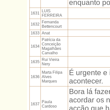
enquanto po
LUIS
1631
FERREIRA
Fernanda
1632
Bettencourt
1633
Anat
Patrícia da
Conceição
1634
Magalhães
Carvalho
Rui Vieira
1635
Nery
É urgente e 
Marta Filipa
1636
Alves
acontecer.
Marques
Bora lá faze
acordar os n
Paula
1637
Cardoso
acção que há