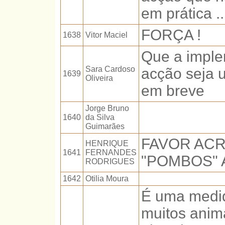
em prática ..
FORÇA !
1638
Vitor Maciel
Que a imple
Sara Cardoso
acção seja 
1639
Oliveira
em breve
Jorge Bruno
1640
da Silva
Guimarães
FAVOR AC
HENRIQUE
1641
FERNANDES
"POMBOS" 
RODRIGUES
1642
Otilia Moura
É uma medid
muitos anima