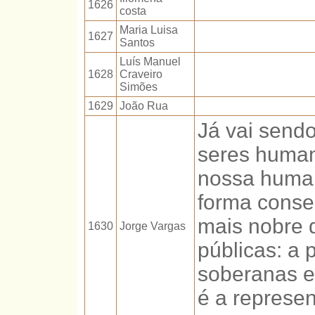
1626
costa
Maria Luisa
1627
Santos
Luís Manuel
1628
Craveiro
Simões
1629
João Rua
Já vai send
seres human
nossa human
forma conse
mais nobre 
1630
Jorge Vargas
públicas: a p
soberanas 
é a represe