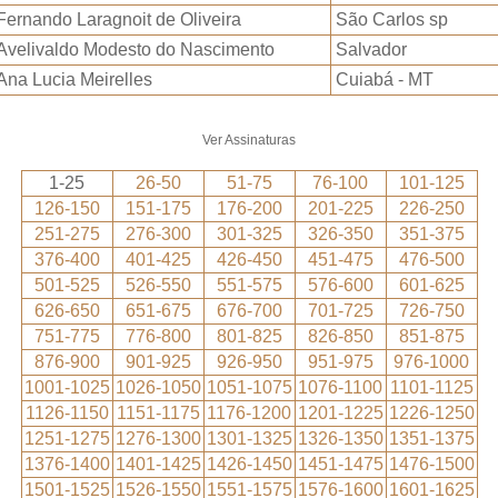
Fernando Laragnoit de Oliveira
São Carlos sp
Avelivaldo Modesto do Nascimento
Salvador
Ana Lucia Meirelles
Cuiabá - MT
Ver Assinaturas
1-25
26-50
51-75
76-100
101-125
126-150
151-175
176-200
201-225
226-250
251-275
276-300
301-325
326-350
351-375
376-400
401-425
426-450
451-475
476-500
501-525
526-550
551-575
576-600
601-625
626-650
651-675
676-700
701-725
726-750
751-775
776-800
801-825
826-850
851-875
876-900
901-925
926-950
951-975
976-1000
1001-1025
1026-1050
1051-1075
1076-1100
1101-1125
1126-1150
1151-1175
1176-1200
1201-1225
1226-1250
1251-1275
1276-1300
1301-1325
1326-1350
1351-1375
1376-1400
1401-1425
1426-1450
1451-1475
1476-1500
1501-1525
1526-1550
1551-1575
1576-1600
1601-1625