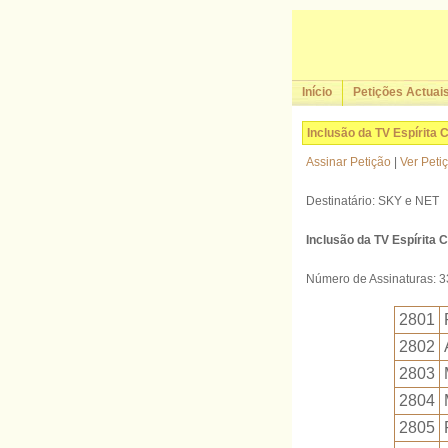
Início
Petições Actuai
Inclusão da TV Espírita 
Assinar Petição
|
Ver Peti
Destinatário: SKY e NET
Inclusão da TV Espírita 
Número de Assinaturas: 
2801
2802
2803
2804
2805