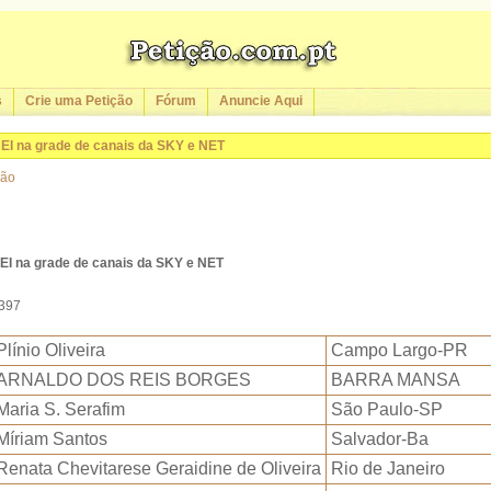
s
Crie uma Petição
Fórum
Anuncie Aqui
CEI na grade de canais da SKY e NET
ção
CEI na grade de canais da SKY e NET
3397
Plínio Oliveira
Campo Largo-PR
ARNALDO DOS REIS BORGES
BARRA MANSA
Maria S. Serafim
São Paulo-SP
Míriam Santos
Salvador-Ba
Renata Chevitarese Geraidine de Oliveira
Rio de Janeiro