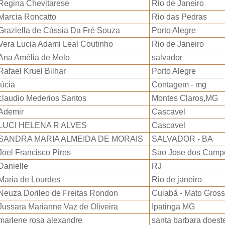
Regina Chevitarese
Rio de Janeiro
Marcia Roncatto
Rio das Pedras
Graziella de Cássia Da Fré Souza
Porto Alegre
Vera Lucia Adami Leal Coutinho
Rio de Janeiro
Ana Amélia de Melo
salvador
Rafael Kruel Bilhar
Porto Alegre
lúcia
Contagem - mg
claudio Mederios Santos
Montes Claros,MG
Ademir
Cascavel
LUCI HELENA R ALVES
Cascavel
SANDRA MARIA ALMEIDA DE MORAIS
SALVADOR - BA
Joel Francisco Pires
Sao Jose dos Camp
Danielle
RJ
Maria de Lourdes
Rio de janeiro
Neuza Dorileo de Freitas Rondon
Cuiabá - Mato Gros
Jussara Marianne Vaz de Oliveira
Ipatinga MG
marlene rosa alexandre
santa barbara doest