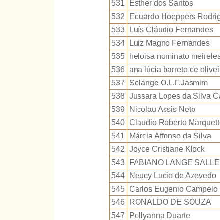
531
Esther dos Santos
532
Eduardo Hoeppers Rodri
533
Luís Cláudio Fernandes
534
Luiz Magno Fernandes
535
heloisa nominato meirele
536
ana lúcia barreto de olivei
537
Solange O.L.F.Jasmim
538
Jussara Lopes da Silva C
539
Nicolau Assis Neto
540
Claudio Roberto Marquett
541
Márcia Affonso da Silva
542
Joyce Cristiane Klock
543
FABIANO LANGE SALL
544
Neucy Lucio de Azevedo
545
Carlos Eugenio Campelo d
546
RONALDO DE SOUZA
547
Pollyanna Duarte