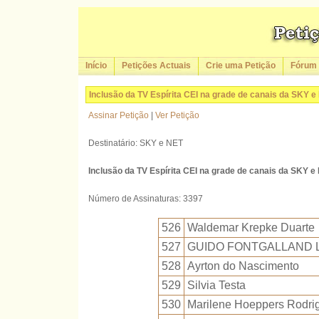
Início
Petições Actuais
Crie uma Petição
Fórum
Inclusão da TV Espírita CEI na grade de canais da SKY e
Assinar Petição
|
Ver Petição
Destinatário: SKY e NET
Inclusão da TV Espírita CEI na grade de canais da SKY e
Número de Assinaturas: 3397
526
Waldemar Krepke Duarte
527
GUIDO FONTGALLAND 
528
Ayrton do Nascimento
529
Silvia Testa
530
Marilene Hoeppers Rodri