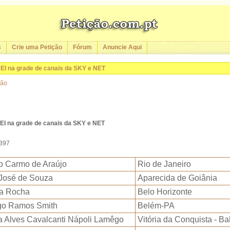
s
Crie uma Petição
Fórum
Anuncie Aqui
CEI na grade de canais da SKY e NET
ção
CEI na grade de canais da SKY e NET
3397
to Carmo de Araújo
Rio de Janeiro
José de Souza
Aparecida de Goiânia
a Rocha
Belo Horizonte
go Ramos Smith
Belém-PA
a Alves Cavalcanti Nápoli Lamêgo
Vitória da Conquista - Ba