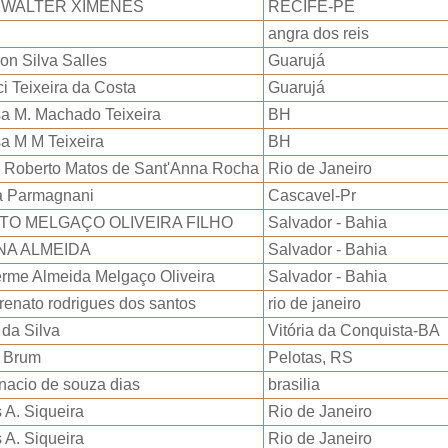
 WALTER XIMENES
RECIFE-PE
angra dos reis
on Silva Salles
Guarujá
i Teixeira da Costa
Guarujá
sa M. Machado Teixeira
BH
a M M Teixeira
BH
 Roberto Matos de Sant'Anna Rocha
Rio de Janeiro
a Parmagnani
Cascavel-Pr
ITO MELGAÇO OLIVEIRA FILHO
Salvador - Bahia
NA ALMEIDA
Salvador - Bahia
erme Almeida Melgaço Oliveira
Salvador - Bahia
renato rodrigues dos santos
rio de janeiro
 da Silva
Vitória da Conquista-BA
u Brum
Pelotas, RS
inacio de souza dias
brasilia
 A. Siqueira
Rio de Janeiro
 A. Siqueira
Rio de Janeiro