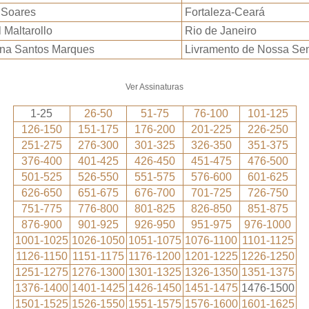
 Soares
Fortaleza-Ceará
 Maltarollo
Rio de Janeiro
ena Santos Marques
Livramento de Nossa Sen
Ver Assinaturas
1-25
26-50
51-75
76-100
101-125
126-150
151-175
176-200
201-225
226-250
251-275
276-300
301-325
326-350
351-375
376-400
401-425
426-450
451-475
476-500
501-525
526-550
551-575
576-600
601-625
626-650
651-675
676-700
701-725
726-750
751-775
776-800
801-825
826-850
851-875
876-900
901-925
926-950
951-975
976-1000
1001-1025
1026-1050
1051-1075
1076-1100
1101-1125
1126-1150
1151-1175
1176-1200
1201-1225
1226-1250
1251-1275
1276-1300
1301-1325
1326-1350
1351-1375
1376-1400
1401-1425
1426-1450
1451-1475
1476-1500
1501-1525
1526-1550
1551-1575
1576-1600
1601-1625