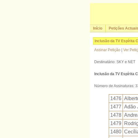
Início
Petições Actuai
Inclusão da TV Espírita 
Assinar Petição
|
Ver Peti
Destinatário: SKY e NET
Inclusão da TV Espírita 
Número de Assinaturas: 
1476
Alber
1477
Adão 
1478
Andre
1479
Rodri
1480
Cecíli