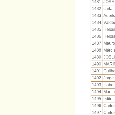
1481
JOSE
1482
carla
1483
Adeils
1484
Valdec
1485
Heloi
1486
Helois
1487
Mauro
1488
Márci
1489
JOEL
1490
MARI
1491
Guilh
1492
Jorge 
1493
Isabel
1494
Maril
1495
edite 
1496
Carlos
1497
Carlos