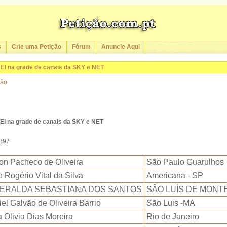
s
Crie uma Petição
Fórum
Anuncie Aqui
CEI na grade de canais da SKY e NET
ção
CEI na grade de canais da SKY e NET
3397
on Pacheco de Oliveira
São Paulo Guarulhos
 Rogério Vital da Silva
Americana - SP
ERALDA SEBASTIANA DOS SANTOS
SÂO LUÍS DE MONT
el Galvão de Oliveira Barrio
São Luis -MA
 Olivia Dias Moreira
Rio de Janeiro