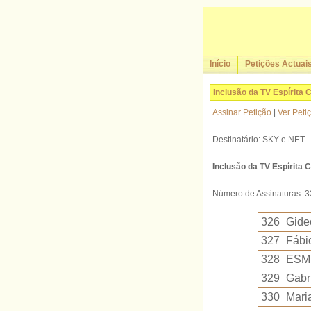
Início
Petições Actuai
Inclusão da TV Espírita 
Assinar Petição
|
Ver Peti
Destinatário: SKY e NET
Inclusão da TV Espírita 
Número de Assinaturas: 
326
Gide
327
Fábio
328
ESM
329
Gabri
330
Maria