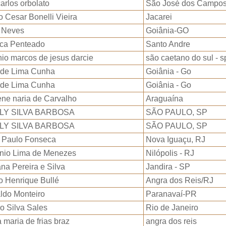
carlos orbolato
São José dos Campo
 Cesar Bonelli Vieira
Jacarei
a Neves
Goiânia-GO
ca Penteado
Santo Andre
nio marcos de jesus darcie
são caetano do sul - s
 de Lima Cunha
Goiânia - Go
 de Lima Cunha
Goiânia - Go
ene naria de Carvalho
Araguaína
LY SILVA BARBOSA
SÃO PAULO, SP
LY SILVA BARBOSA
SÃO PAULO, SP
 Paulo Fonseca
Nova Iguaçu, RJ
enio Lima de Menezes
Nilópolis - RJ
na Pereira e Silva
Jandira - SP
o Henrique Bullé
Angra dos Reis/RJ
ldo Monteiro
Paranavaí-PR
o Silva Sales
Rio de Janeiro
 maria de frias braz
angra dos reis