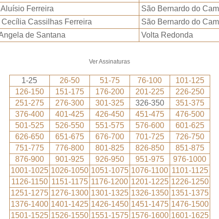
Aluísio Ferreira
São Bernardo do Cam
Cecília Cassilhas Ferreira
São Bernardo do Cam
 Angela de Santana
Volta Redonda
Ver Assinaturas
1-25
26-50
51-75
76-100
101-125
126-150
151-175
176-200
201-225
226-250
251-275
276-300
301-325
326-350
351-375
376-400
401-425
426-450
451-475
476-500
501-525
526-550
551-575
576-600
601-625
626-650
651-675
676-700
701-725
726-750
751-775
776-800
801-825
826-850
851-875
876-900
901-925
926-950
951-975
976-1000
1001-1025
1026-1050
1051-1075
1076-1100
1101-1125
1126-1150
1151-1175
1176-1200
1201-1225
1226-1250
1251-1275
1276-1300
1301-1325
1326-1350
1351-1375
1376-1400
1401-1425
1426-1450
1451-1475
1476-1500
1501-1525
1526-1550
1551-1575
1576-1600
1601-1625