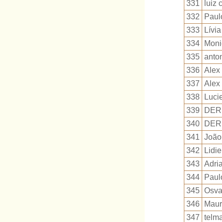
331
luiz 
332
Paulo
333
Lívi
334
Moni
335
anto
336
Alex
337
Alex
338
Luci
339
DER
340
DER
341
João
342
Lidi
343
Adria
344
Paul
345
Osva
346
Maur
347
telma