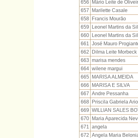
656
Mário Leite de Olivei
657
Marilette Casale
658
Francis Mourão
659
Leonel Martins da Si
660
Leonel Martins da Si
661
José Mauro Progiant
662
Dilma Leite Morbeck
663
marisa mendes
664
wilene margui
665
MARISA ALMEIDA
666
MARISA E SILVA
667
Andre Pessanha
668
Priscila Gabriela Ario
669
WILLIAN SALES B
670
Maria Aparecida Nev
671
angela
672
Angela Maria Beloni