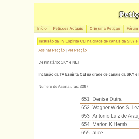
Início
Petições Actuais
Crie uma Petição
Fórum
Inclusão da TV Espírita CEI na grade de canais da SKY e
Assinar Petição
|
Ver Petição
Destinatário: SKY e NET
Inclusão da TV Espírita CEI na grade de canais da SKY e
Número de Assinaturas: 3397
651
Denise Dutra
652
Wagner W.dos S. Lea
653
Antonio Luiz de Arau
654
Marion K.Hemb
655
alice