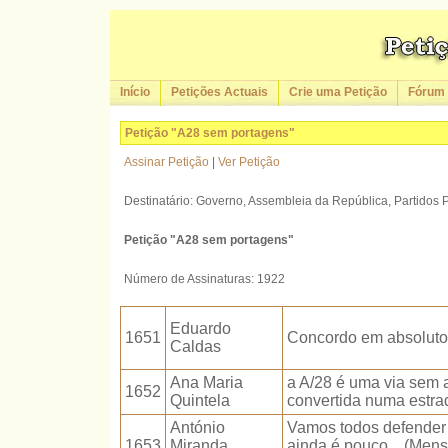
Início
Petições Actuais
Crie uma Petição
Fórum
Petição "A28 sem portagens"
Assinar Petição
|
Ver Petição
Destinatário: Governo, Assembleia da República, Partidos P
Petição "A28 sem portagens"
Número de Assinaturas: 1922
Eduardo
1651
Concordo em absoluto 
Caldas
Ana Maria
a A/28 é uma via sem a
1652
Quintela
convertida numa estra
António
Vamos todos defender 
1653
Miranda
ainda é pouco... (Me