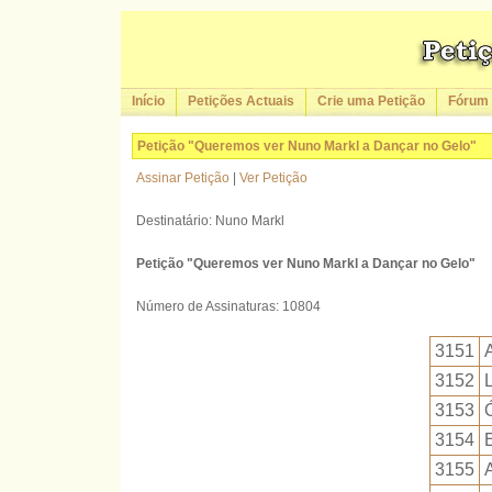
Início
Petições Actuais
Crie uma Petição
Fórum
Petição "Queremos ver Nuno Markl a Dançar no Gelo"
Assinar Petição
|
Ver Petição
Destinatário: Nuno Markl
Petição "Queremos ver Nuno Markl a Dançar no Gelo"
Número de Assinaturas: 10804
3151
3152
L
3153
3154
3155