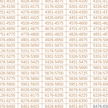
001-4025
4026-4050
4051-4075
4076-4100
4101-41
126-4150
4151-4175
4176-4200
4201-4225
4226-42
251-4275
4276-4300
4301-4325
4326-4350
4351-43
376-4400
4401-4425
4426-4450
4451-4475
4476-45
501-4525
4526-4550
4551-4575
4576-4600
4601-46
626-4650
4651-4675
4676-4700
4701-4725
4726-47
751-4775
4776-4800
4801-4825
4826-4850
4851-48
876-4900
4901-4925
4926-4950
4951-4975
4976-50
001-5025
5026-5050
5051-5075
5076-5100
5101-51
126-5150
5151-5175
5176-5200
5201-5225
5226-52
251-5275
5276-5300
5301-5325
5326-5350
5351-53
376-5400
5401-5425
5426-5450
5451-5475
5476-55
501-5525
5526-5550
5551-5575
5576-5600
5601-56
626-5650
5651-5675
5676-5700
5701-5725
5726-57
751-5775
5776-5800
5801-5825
5826-5850
5851-58
876-5900
5901-5925
5926-5950
5951-5975
5976-60
001-6025
6026-6050
6051-6075
6076-6100
6101-61
126-6150
6151-6175
6176-6200
6201-6225
6226-62
251-6275
6276-6300
6301-6325
6326-6350
6351-63
376-6400
6401-6425
6426-6450
6451-6475
6476-65