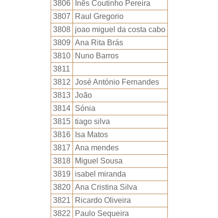
3806
Inês Coutinho Pereira
3807
Raul Gregorio
3808
joao miguel da costa cabo
3809
Ana Rita Brás
3810
Nuno Barros
3811
3812
José António Fernandes
3813
João
3814
Sónia
3815
tiago silva
3816
Isa Matos
3817
Ana mendes
3818
Miguel Sousa
3819
isabel miranda
3820
Ana Cristina Silva
3821
Ricardo Oliveira
3822
Paulo Sequeira