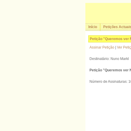
Início
Petições Actuai
Petição "Queremos ver 
Assinar Petição
|
Ver Peti
Destinatário: Nuno Markl
Petição "Queremos ver 
Número de Assinaturas: 