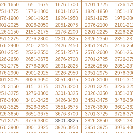
626-1650
1651-1675
1676-1700
1701-1725
1726-17
751-1775
1776-1800
1801-1825
1826-1850
1851-18
876-1900
1901-1925
1926-1950
1951-1975
1976-20
001-2025
2026-2050
2051-2075
2076-2100
2101-21
126-2150
2151-2175
2176-2200
2201-2225
2226-22
251-2275
2276-2300
2301-2325
2326-2350
2351-23
376-2400
2401-2425
2426-2450
2451-2475
2476-25
501-2525
2526-2550
2551-2575
2576-2600
2601-26
626-2650
2651-2675
2676-2700
2701-2725
2726-27
751-2775
2776-2800
2801-2825
2826-2850
2851-28
876-2900
2901-2925
2926-2950
2951-2975
2976-30
001-3025
3026-3050
3051-3075
3076-3100
3101-31
126-3150
3151-3175
3176-3200
3201-3225
3226-32
251-3275
3276-3300
3301-3325
3326-3350
3351-33
376-3400
3401-3425
3426-3450
3451-3475
3476-35
501-3525
3526-3550
3551-3575
3576-3600
3601-36
626-3650
3651-3675
3676-3700
3701-3725
3726-37
751-3775
3776-3800
3801-3825
3826-3850
3851-38
876-3900
3901-3925
3926-3950
3951-3975
3976-40