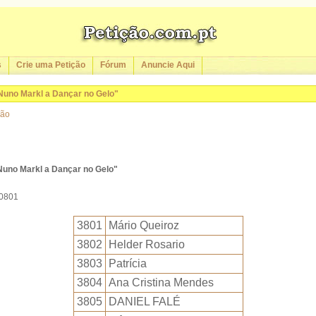
s
Crie uma Petição
Fórum
Anuncie Aqui
Nuno Markl a Dançar no Gelo"
ção
Nuno Markl a Dançar no Gelo"
10801
3801
Mário Queiroz
3802
Helder Rosario
3803
Patrícia
3804
Ana Cristina Mendes
3805
DANIEL FALÉ