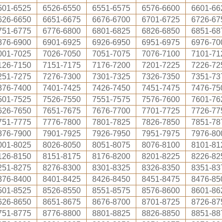
501-6525
6526-6550
6551-6575
6576-6600
6601-66
626-6650
6651-6675
6676-6700
6701-6725
6726-67
751-6775
6776-6800
6801-6825
6826-6850
6851-68
876-6900
6901-6925
6926-6950
6951-6975
6976-70
001-7025
7026-7050
7051-7075
7076-7100
7101-71
126-7150
7151-7175
7176-7200
7201-7225
7226-72
251-7275
7276-7300
7301-7325
7326-7350
7351-73
376-7400
7401-7425
7426-7450
7451-7475
7476-75
501-7525
7526-7550
7551-7575
7576-7600
7601-76
626-7650
7651-7675
7676-7700
7701-7725
7726-77
751-7775
7776-7800
7801-7825
7826-7850
7851-78
876-7900
7901-7925
7926-7950
7951-7975
7976-80
001-8025
8026-8050
8051-8075
8076-8100
8101-81
126-8150
8151-8175
8176-8200
8201-8225
8226-82
251-8275
8276-8300
8301-8325
8326-8350
8351-83
376-8400
8401-8425
8426-8450
8451-8475
8476-85
501-8525
8526-8550
8551-8575
8576-8600
8601-86
626-8650
8651-8675
8676-8700
8701-8725
8726-87
751-8775
8776-8800
8801-8825
8826-8850
8851-88