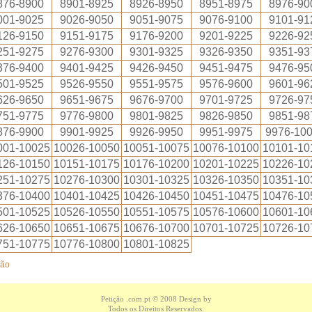
876-8900
8901-8925
8926-8950
8951-8975
8976-90
001-9025
9026-9050
9051-9075
9076-9100
9101-91
126-9150
9151-9175
9176-9200
9201-9225
9226-92
251-9275
9276-9300
9301-9325
9326-9350
9351-93
376-9400
9401-9425
9426-9450
9451-9475
9476-95
501-9525
9526-9550
9551-9575
9576-9600
9601-96
626-9650
9651-9675
9676-9700
9701-9725
9726-97
751-9775
9776-9800
9801-9825
9826-9850
9851-98
876-9900
9901-9925
9926-9950
9951-9975
9976-10
001-10025
10026-10050
10051-10075
10076-10100
10101-10
126-10150
10151-10175
10176-10200
10201-10225
10226-10
251-10275
10276-10300
10301-10325
10326-10350
10351-10
376-10400
10401-10425
10426-10450
10451-10475
10476-10
501-10525
10526-10550
10551-10575
10576-10600
10601-10
626-10650
10651-10675
10676-10700
10701-10725
10726-10
751-10775
10776-10800
10801-10825
ção
Petição .com.pt
© 2008 Design by
Todos os Direitos Reservados.