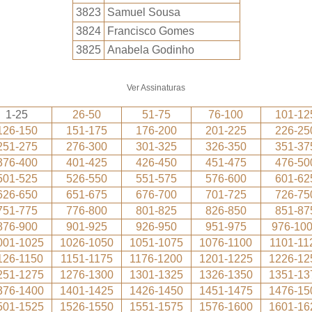
3823
Samuel Sousa
3824
Francisco Gomes
3825
Anabela Godinho
Ver Assinaturas
1-25
26-50
51-75
76-100
101-12
126-150
151-175
176-200
201-225
226-25
251-275
276-300
301-325
326-350
351-37
376-400
401-425
426-450
451-475
476-50
501-525
526-550
551-575
576-600
601-62
626-650
651-675
676-700
701-725
726-75
751-775
776-800
801-825
826-850
851-87
876-900
901-925
926-950
951-975
976-10
001-1025
1026-1050
1051-1075
1076-1100
1101-11
126-1150
1151-1175
1176-1200
1201-1225
1226-12
251-1275
1276-1300
1301-1325
1326-1350
1351-13
376-1400
1401-1425
1426-1450
1451-1475
1476-15
501-1525
1526-1550
1551-1575
1576-1600
1601-16