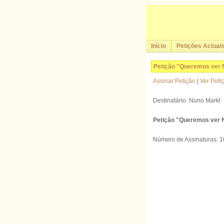
Início
Petições Actuai
Petição "Queremos ver 
Assinar Petição
|
Ver Peti
Destinatário: Nuno Markl
Petição "Queremos ver 
Número de Assinaturas: 