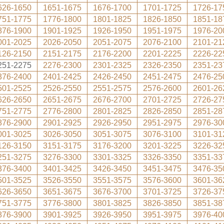
626-1650
1651-1675
1676-1700
1701-1725
1726-17
751-1775
1776-1800
1801-1825
1826-1850
1851-18
876-1900
1901-1925
1926-1950
1951-1975
1976-20
001-2025
2026-2050
2051-2075
2076-2100
2101-21
126-2150
2151-2175
2176-2200
2201-2225
2226-22
251-2275
2276-2300
2301-2325
2326-2350
2351-23
376-2400
2401-2425
2426-2450
2451-2475
2476-25
501-2525
2526-2550
2551-2575
2576-2600
2601-26
626-2650
2651-2675
2676-2700
2701-2725
2726-27
751-2775
2776-2800
2801-2825
2826-2850
2851-28
876-2900
2901-2925
2926-2950
2951-2975
2976-30
001-3025
3026-3050
3051-3075
3076-3100
3101-31
126-3150
3151-3175
3176-3200
3201-3225
3226-32
251-3275
3276-3300
3301-3325
3326-3350
3351-33
376-3400
3401-3425
3426-3450
3451-3475
3476-35
501-3525
3526-3550
3551-3575
3576-3600
3601-36
626-3650
3651-3675
3676-3700
3701-3725
3726-37
751-3775
3776-3800
3801-3825
3826-3850
3851-38
876-3900
3901-3925
3926-3950
3951-3975
3976-40