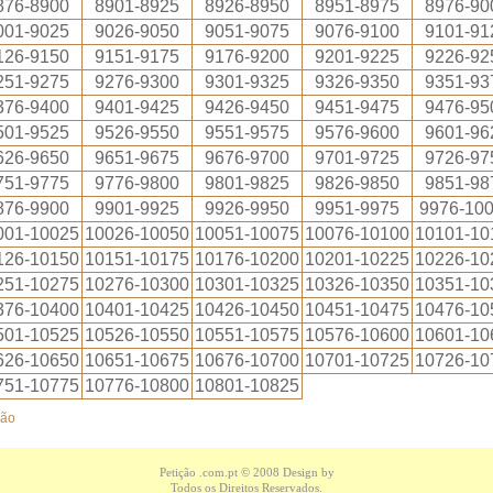
876-8900
8901-8925
8926-8950
8951-8975
8976-90
001-9025
9026-9050
9051-9075
9076-9100
9101-91
126-9150
9151-9175
9176-9200
9201-9225
9226-92
251-9275
9276-9300
9301-9325
9326-9350
9351-93
376-9400
9401-9425
9426-9450
9451-9475
9476-95
501-9525
9526-9550
9551-9575
9576-9600
9601-96
626-9650
9651-9675
9676-9700
9701-9725
9726-97
751-9775
9776-9800
9801-9825
9826-9850
9851-98
876-9900
9901-9925
9926-9950
9951-9975
9976-10
001-10025
10026-10050
10051-10075
10076-10100
10101-10
126-10150
10151-10175
10176-10200
10201-10225
10226-10
251-10275
10276-10300
10301-10325
10326-10350
10351-10
376-10400
10401-10425
10426-10450
10451-10475
10476-10
501-10525
10526-10550
10551-10575
10576-10600
10601-10
626-10650
10651-10675
10676-10700
10701-10725
10726-10
751-10775
10776-10800
10801-10825
ção
Petição .com.pt
© 2008 Design by
Todos os Direitos Reservados.