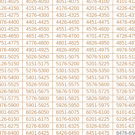
001-4025
4026-4050
4051-4075
4076-4100
4101-41
126-4150
4151-4175
4176-4200
4201-4225
4226-42
251-4275
4276-4300
4301-4325
4326-4350
4351-43
376-4400
4401-4425
4426-4450
4451-4475
4476-45
501-4525
4526-4550
4551-4575
4576-4600
4601-46
626-4650
4651-4675
4676-4700
4701-4725
4726-47
751-4775
4776-4800
4801-4825
4826-4850
4851-48
876-4900
4901-4925
4926-4950
4951-4975
4976-50
001-5025
5026-5050
5051-5075
5076-5100
5101-51
126-5150
5151-5175
5176-5200
5201-5225
5226-52
251-5275
5276-5300
5301-5325
5326-5350
5351-53
376-5400
5401-5425
5426-5450
5451-5475
5476-55
501-5525
5526-5550
5551-5575
5576-5600
5601-56
626-5650
5651-5675
5676-5700
5701-5725
5726-57
751-5775
5776-5800
5801-5825
5826-5850
5851-58
876-5900
5901-5925
5926-5950
5951-5975
5976-60
001-6025
6026-6050
6051-6075
6076-6100
6101-61
126-6150
6151-6175
6176-6200
6201-6225
6226-62
251-6275
6276-6300
6301-6325
6326-6350
6351-63
376-6400
6401-6425
6426-6450
6451-6475
6476-65