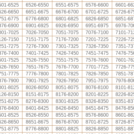
501-6525
6526-6550
6551-6575
6576-6600
6601-66
626-6650
6651-6675
6676-6700
6701-6725
6726-67
751-6775
6776-6800
6801-6825
6826-6850
6851-68
876-6900
6901-6925
6926-6950
6951-6975
6976-70
001-7025
7026-7050
7051-7075
7076-7100
7101-71
126-7150
7151-7175
7176-7200
7201-7225
7226-72
251-7275
7276-7300
7301-7325
7326-7350
7351-73
376-7400
7401-7425
7426-7450
7451-7475
7476-75
501-7525
7526-7550
7551-7575
7576-7600
7601-76
626-7650
7651-7675
7676-7700
7701-7725
7726-77
751-7775
7776-7800
7801-7825
7826-7850
7851-78
876-7900
7901-7925
7926-7950
7951-7975
7976-80
001-8025
8026-8050
8051-8075
8076-8100
8101-81
126-8150
8151-8175
8176-8200
8201-8225
8226-82
251-8275
8276-8300
8301-8325
8326-8350
8351-83
376-8400
8401-8425
8426-8450
8451-8475
8476-85
501-8525
8526-8550
8551-8575
8576-8600
8601-86
626-8650
8651-8675
8676-8700
8701-8725
8726-87
751-8775
8776-8800
8801-8825
8826-8850
8851-88