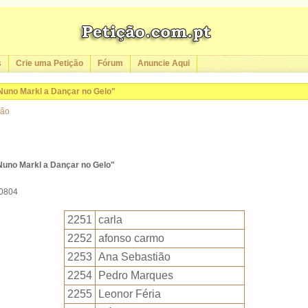
s
Crie uma Petição
Fórum
Anuncie Aqui
Nuno Markl a Dançar no Gelo"
ção
Nuno Markl a Dançar no Gelo"
10804
2251
carla
2252
afonso carmo
2253
Ana Sebastião
2254
Pedro Marques
2255
Leonor Féria