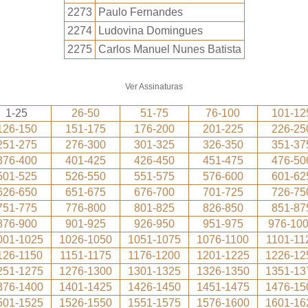
2273
Paulo Fernandes
2274
Ludovina Domingues
2275
Carlos Manuel Nunes Batista
Ver Assinaturas
1-25
26-50
51-75
76-100
101-12
126-150
151-175
176-200
201-225
226-25
251-275
276-300
301-325
326-350
351-37
376-400
401-425
426-450
451-475
476-50
501-525
526-550
551-575
576-600
601-62
626-650
651-675
676-700
701-725
726-75
751-775
776-800
801-825
826-850
851-87
876-900
901-925
926-950
951-975
976-10
001-1025
1026-1050
1051-1075
1076-1100
1101-11
126-1150
1151-1175
1176-1200
1201-1225
1226-12
251-1275
1276-1300
1301-1325
1326-1350
1351-13
376-1400
1401-1425
1426-1450
1451-1475
1476-15
501-1525
1526-1550
1551-1575
1576-1600
1601-16