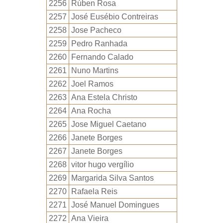
2256
Rúben Rosa
2257
José Eusébio Contreiras
2258
Jose Pacheco
2259
Pedro Ranhada
2260
Fernando Calado
2261
Nuno Martins
2262
Joel Ramos
2263
Ana Estela Christo
2264
Ana Rocha
2265
Jose Miguel Caetano
2266
Janete Borges
2267
Janete Borges
2268
vitor hugo vergílio
2269
Margarida Silva Santos
2270
Rafaela Reis
2271
José Manuel Domingues
2272
Ana Vieira