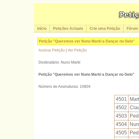
Início
Petições Actuais
Crie uma Petição
Fórum
Petição "Queremos ver Nuno Markl a Dançar no Gelo"
Assinar Petição
|
Ver Petição
Destinatário: Nuno Markl
Petição "Queremos ver Nuno Markl a Dançar no Gelo"
Número de Assinaturas: 10804
4501
Mar
4502
Cla
4503
Ped
4504
Nun
4505
Ped