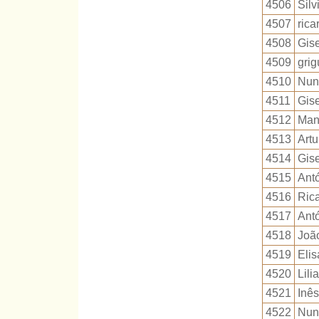
4506
Silv
4507
rica
4508
Gise
4509
gri
4510
Nun
4511
Gise
4512
Man
4513
Art
4514
Gise
4515
Ant
4516
Ric
4517
Ant
4518
Joã
4519
Eli
4520
Lil
4521
Inês
4522
Nun