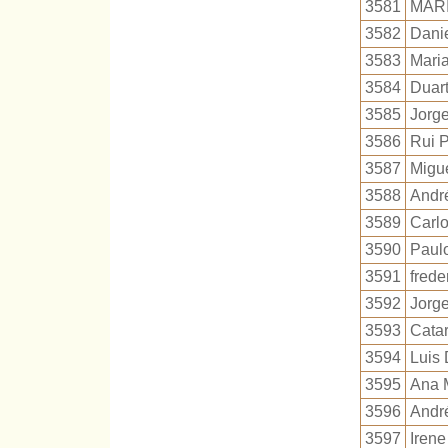
3581
MAR
3582
Danie
3583
Mari
3584
Duar
3585
Jorge
3586
Rui P
3587
Migu
3588
André
3589
Carlo
3590
Paul
3591
frede
3592
Jorg
3593
Cata
3594
Luis 
3595
Ana 
3596
Andr
3597
Irene