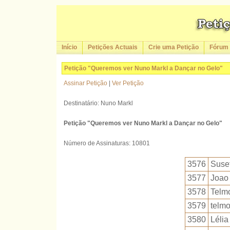
Início
Petições Actuais
Crie uma Petição
Fórum
Petição "Queremos ver Nuno Markl a Dançar no Gelo"
Assinar Petição
|
Ver Petição
Destinatário: Nuno Markl
Petição "Queremos ver Nuno Markl a Dançar no Gelo"
Número de Assinaturas: 10801
3576
Suse
3577
Joao
3578
Telm
3579
telmo
3580
Lélia