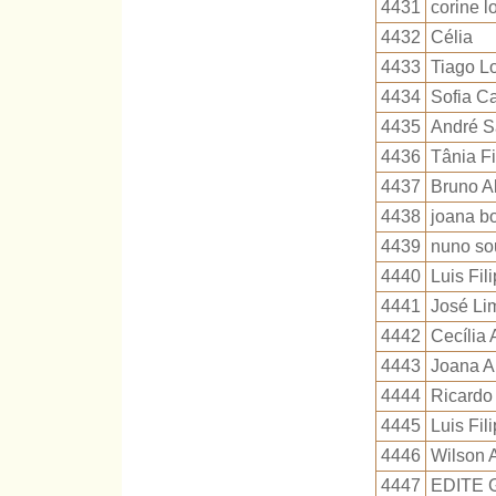
4431
corine l
4432
Célia
4433
Tiago L
4434
Sofia C
4435
André S
4436
Tânia Fi
4437
Bruno A
4438
joana b
4439
nuno so
4440
Luis Fil
4441
José Li
4442
Cecília
4443
Joana A
4444
Ricardo 
4445
Luis Fil
4446
Wilson 
4447
EDITE 