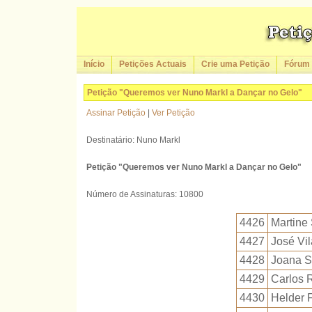
Início
Petições Actuais
Crie uma Petição
Fórum
Petição "Queremos ver Nuno Markl a Dançar no Gelo"
Assinar Petição
|
Ver Petição
Destinatário: Nuno Markl
Petição "Queremos ver Nuno Markl a Dançar no Gelo"
Número de Assinaturas: 10800
4426
Martine
4427
José Vi
4428
Joana S
4429
Carlos R
4430
Helder F