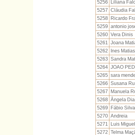
5256
Liliana Fal
5257
Cláudia Fa
5258
Ricardo Fr
5259
antonio jo
5260
Vera Dinis
5261
Joana Mati
5262
Ines Matias
5263
Sandra Mat
5264
JOAO PED
5265
sara mend
5266
Susana Ru
5267
Manuela R
5268
Ângela Dia
5269
Fábio Silva
5270
Andreia
5271
Luis Migue
5272
Telma Maç