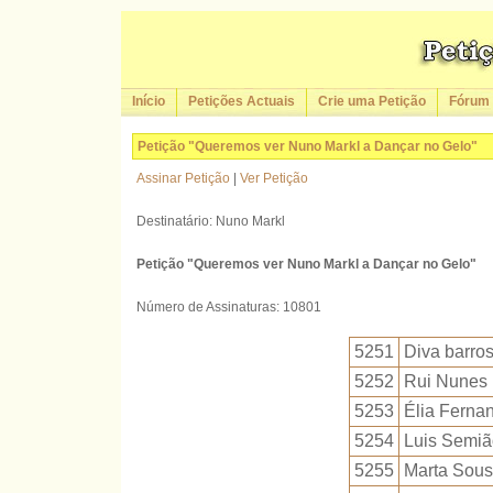
Início
Petições Actuais
Crie uma Petição
Fórum
Petição "Queremos ver Nuno Markl a Dançar no Gelo"
Assinar Petição
|
Ver Petição
Destinatário: Nuno Markl
Petição "Queremos ver Nuno Markl a Dançar no Gelo"
Número de Assinaturas: 10801
5251
Diva barro
5252
Rui Nunes
5253
Élia Ferna
5254
Luis Semiã
5255
Marta Sou