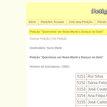
Início
Petições Actuais
Crie uma Petição
Fórum
Petição "Queremos ver Nuno Markl a Dançar no Gelo"
Assinar Petição
|
Ver Petição
Destinatário: Nuno Markl
Petição "Queremos ver Nuno Markl a Dançar no Gelo"
Número de Assinaturas: 10801
5151
Rui Silva
5152
Sónia Feliz
5153
José Couto
5154
Ana Filipa
5155
José Carlo