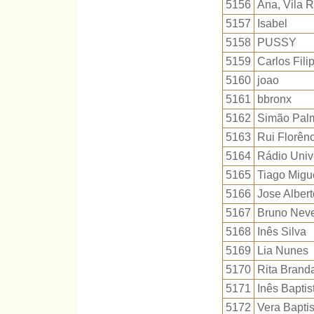
5156
Ana, Vila R
5157
Isabel
5158
PUSSY
5159
Carlos Fil
5160
joao
5161
bbronx
5162
Simão Pal
5163
Rui Florên
5164
Rádio Unive
5165
Tiago Migu
5166
Jose Albert
5167
Bruno Nev
5168
Inês Silva
5169
Lia Nunes
5170
Rita Brand
5171
Inês Baptis
5172
Vera Baptis